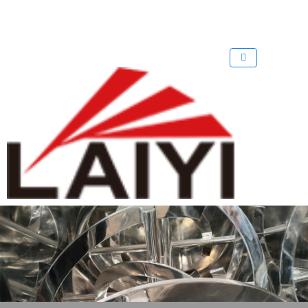
歡迎來到 溴化鋰中央空調回收公司
回收溴化鋰制冷機
回收溴化鋰
網
站！