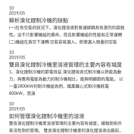
10
2019/05
解析溴化鋰制冷機的缺點
(一)在有空氣的狀況下，溴化鋰溶液對普通碳鋼具有激烈的腐蝕
性。這不只影響機組的壽命，而且影響機組的性能和正常運轉
(二)機組在真空下運轉.空氣容易漏入。即便漏入微量的空氣
10
2019/05
雙良溴化鋰制冷機里溶液管理的主要內容有堿度
1、溴化鋰制冷機的節電效益 溴化鋰吸收式制冷機以熱能為動
力，與應用電能為動力的制冷機相比，能夠明顯節約電能。 以
一臺2800kW的制冷機組為例，國產離心式制冷機耗電
800kW，而溴
10
2019/05
如何管理溴化鋰制冷機里的溶液
雙良溴化鋰制冷機里溶液管理的主要內容有堿度，緩蝕劑和外
表活性劑的管理。 雙良溴化鋰制冷機里的溴化鋰溶液出廠前，