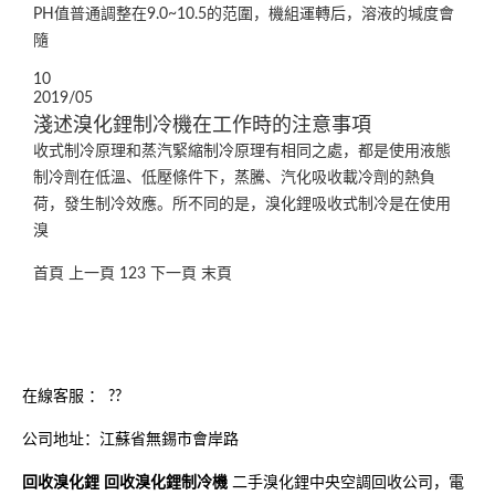
PH值普通調整在9.0~10.5的范圍，機組運轉后，溶液的堿度會
隨
10
2019/05
淺述溴化鋰制冷機在工作時的注意事項
收式制冷原理和蒸汽緊縮制冷原理有相同之處，都是使用液態
制冷劑在低溫、低壓條件下，蒸騰、汽化吸收載冷劑的熱負
荷，發生制冷效應。所不同的是，溴化鋰吸收式制冷是在使用
溴
首頁
上一頁
1
2
3
下一頁
末頁
在線客服 ：
??
公司地址：江蘇省無錫市會岸路
回收溴化鋰
回收溴化鋰制冷機
二手溴化鋰中央空調回收公司，電