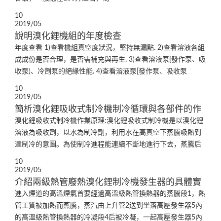
10
2019/05
說明溴化鋰機組的年度檢查
年度查看 1)查看機組真空度狀況，堅持無漏點. 2)查看溶液各組
成成份是否合理，是否需補充與再生. 3)查看溶液泵{發作泵、吸
收泵)、冷劑泵的絕緣性能. 4)查看溶液泵[發作泵、吸收泵
10
2019/05
簡析溴化鋰吸收式制冷機制冷循環與各部件的作
溴化鋰吸收式制冷機作業原理:溴化鋰吸收式制冷機是以溴化鋰
溶液為吸收劑，以水為制冷劑，利用水在高真空下蒸騰吸熱到
達制冷的意圖。為使制冷進程能連續不斷地進行下去，蒸騰后
10
2019/05
介紹兩級熱管廢熱溴化鋰制冷機發生器的具體實
進入煙道的高溫煙氣首要經過高溫級熱管換熱器的蒸騰段1，熱
管工質被加熱而蒸騰，蒸汽由上升管2送到坐落高壓發生器5內
的高溫級熱管換熱器的冷凝段4后被冷凝，一起高壓發生器5內