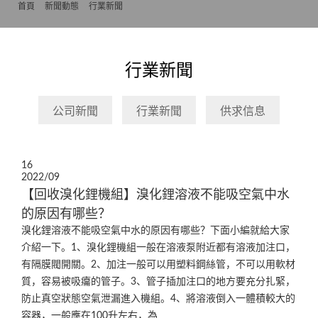
首頁
>>
新聞動態
>>
行業新聞
行業新聞
公司新聞
行業新聞
供求信息
16
2022/09
【回收溴化鋰機組】溴化鋰溶液不能吸空氣中水
的原因有哪些？
溴化鋰溶液不能吸空氣中水的原因有哪些？下面小編就給大家
介紹一下。1、溴化鋰機組一般在溶液泵附近都有溶液加注口，
有隔膜閥開關。2、加注一般可以用塑料鋼絲管，不可以用軟材
質，容易被吸癟的管子。3、管子插加注口的地方要充分扎緊，
防止真空狀態空氣泄漏進入機組。4、將溶液倒入一體積較大的
容器，一般應在100升左右，為