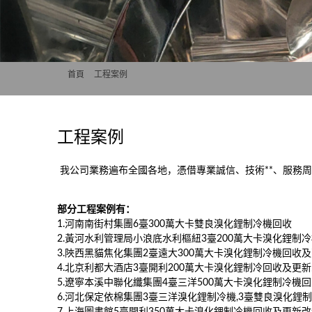
首頁
>>
工程案例
工程案例
我公司業務遍布全國各地，憑借專業誠信、技術**、服務
部分工程案例有：
1.河南南街村集團6臺300萬大卡雙良溴化鋰制冷機回收
2.黃河水利管理局小浪底水利樞紐3臺200萬大卡溴化鋰制
3.陜西黑貓焦化集團2臺遠大300萬大卡溴化鋰制冷機回收
4.北京利都大酒店3臺開利200萬大卡溴化鋰制冷回收及更
5.遼寧本溪中聯化纖集團4臺三洋500萬大卡溴化鋰制冷機
6.河北保定依棉集團3臺三洋溴化鋰制冷機,3臺雙良溴化鋰