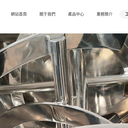
溴化鋰
網站！
??客服熱線：0510-89057849
網站首頁
關于我們
產品中心
業務簡介