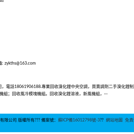
改造
 zykths@163.com
電話18061906188.專業回收溴化鋰中央空調，買賣調劑二手溴化鋰
組；回收風冷模塊機組。回收溴化鋰溶液，新風機組，···
收有限公司 版權所有??? 備案號：
蘇ICP備16012798號-3
??
網站地圖
免責