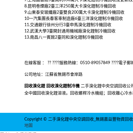
7.上海圖書館5臺開利350萬大卡溴化鋰制冷機回收及更新
8.昆明卷煙廠2臺三洋250萬大卡溴化鋰制冷機回收
9.山東泰安玻纖廠2臺雙良200萬大卡溴化鋰制冷機回收
10一汽集團長春客車制造廠6臺三洋溴化鋰制冷機回收
11.交通銀行徐州分行3臺申馬溴化鋰制冷機回收
12.武漢大學3臺開封通用機械廠溴化鋰制冷機回收
13.南昌八一賓館2臺同和溴化鋰制冷機回收
在線客服 ：
??
????服務熱線：0510-89057849 ????電子郵箱:
公司地址：江蘇省無錫市會岸路
回收溴化鋰
回收溴化鋰制冷機
二手溴化鋰中央空調回收公司，
全中國回收溴化鋰溶液。回收螺桿冷水機組；回收離心冷水機
Copyright © 二手溴化鋰中央空調回收_無錫嘉益豐物資回
地圖