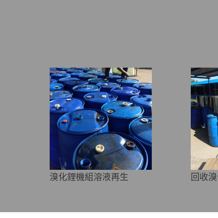
溴化鋰機組溶液再生
回收溴