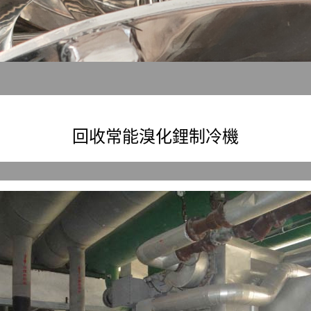
回收常能溴化鋰制冷機