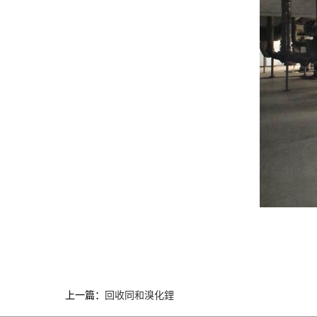
上一篇：
回收同和溴化鋰