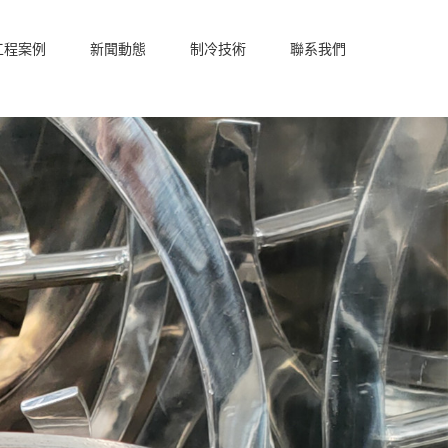
工程案例
新聞動態
制冷技術
聯系我們