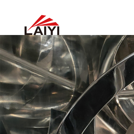
歡迎來到 溴化鋰中央空調回收公司
回收溴化鋰制冷機
回收