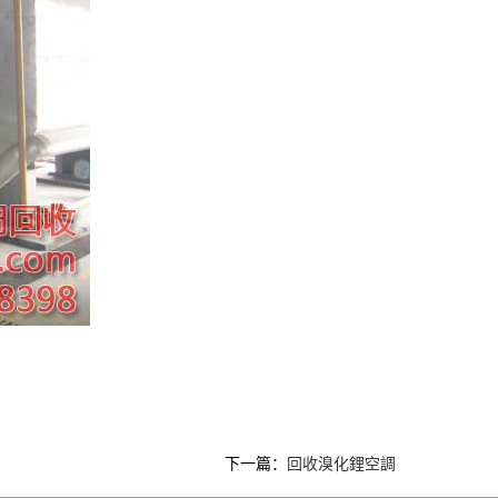
下一篇：
回收溴化鋰空調