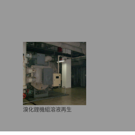
溴化鋰機組溶液再生