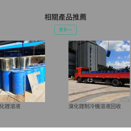
相關產品推薦
更多>>
化鋰溶液
溴化鋰制冷機溶液回收