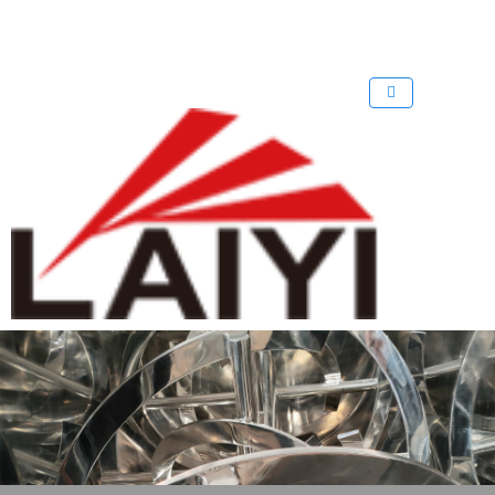
歡迎來到 溴化鋰中央空調回收公司
回收溴化鋰制冷機
回收溴化鋰
網
站！