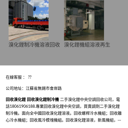
溴化鋰制冷機溶液回收
溴化鋰機組溶液再生
在線客服 ：
??
公司地址：江蘇省無錫市會岸路
回收溴化鋰
回收溴化鋰制冷機
二手溴化鋰中央空調回收公司，電
話18061906188.專業回收溴化鋰中央空調，買賣調劑二手溴化鋰
制冷機。面向全中國回收溴化鋰溶液。回收螺桿冷水機組；回收離
心冷水機組；回收風冷模塊機組。回收溴化鋰溶液，新風機組，···