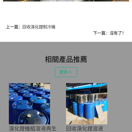
上一篇：
回收溴化鋰制冷機
下一篇：沒有了！
相關產品推薦
更多>>
溴化鋰機組溶液再生
回收溴化鋰溶液