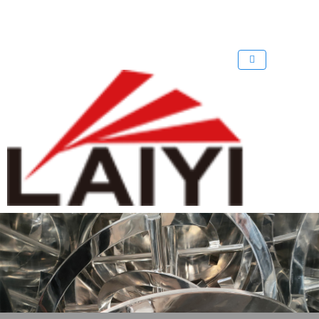
歡迎來到 溴化鋰中央空調回收公司
回收溴化鋰制冷機
回收溴化鋰
網
站！