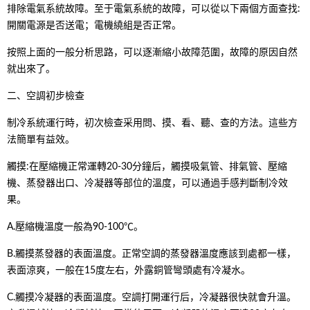
排除電氣系統故障。至于電氣系統的故障，可以從以下兩個方面查找:
開關電源是否送電；電機繞組是否正常。
按照上面的一般分析思路，可以逐漸縮小故障范圍，故障的原因自然
就出來了。
二、空調初步檢查
制冷系統運行時，初次檢查采用問、摸、看、聽、查的方法。這些方
法簡單有益效。
觸摸:在壓縮機正常運轉20-30分鐘后，觸摸吸氣管、排氣管、壓縮
機、蒸發器出口、冷凝器等部位的溫度，可以通過手感判斷制冷效
果。
A.壓縮機溫度一般為90-100℃。
B.觸摸蒸發器的表面溫度。正常空調的蒸發器溫度應該到處都一樣，
表面涼爽，一般在15度左右，外露銅管彎頭處有冷凝水。
C.觸摸冷凝器的表面溫度。空調打開運行后，冷凝器很快就會升溫。