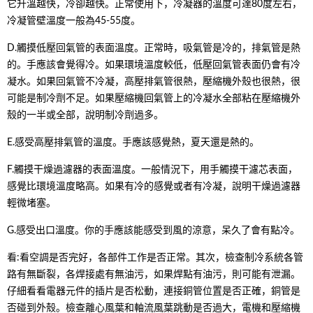
它升溫越快，冷卻越快。正常使用下，冷凝器的溫度可達80度左右，
冷凝管壁溫度一般為45-55度。
D.觸摸低壓回氣管的表面溫度。正常時，吸氣管是冷的，排氣管是熱
的。手應該會覺得冷。如果環境溫度較低，低壓回氣管表面仍會有冷
凝水。如果回氣管不冷凝，高壓排氣管很熱，壓縮機外殼也很熱，很
可能是制冷劑不足。如果壓縮機回氣管上的冷凝水全部粘在壓縮機外
殼的一半或全部，說明制冷劑過多。
E.感受高壓排氣管的溫度。手應該感覺熱，夏天還是熱的。
F.觸摸干燥過濾器的表面溫度。一般情況下，用手觸摸干濾芯表面，
感覺比環境溫度略高。如果有冷的感覺或者有冷凝，說明干燥過濾器
輕微堵塞。
G.感受出口溫度。你的手應該能感受到風的涼意，呆久了會有點冷。
看:看空調是否完好，各部件工作是否正常。其次，檢查制冷系統各管
路有無斷裂，各焊接處有無油污，如果焊點有油污，則可能有泄漏。
仔細看看電器元件的插片是否松動，連接銅管位置是否正確，銅管是
否碰到外殼。檢查離心風葉和軸流風葉跳動是否過大，電機和壓縮機