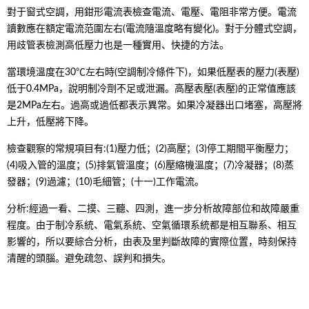
對于窗式空調，用鉗形電流表檢查電流、電壓、電阻非常方便。電流
讀數應在額定電流范圍左右(電流隨溫度略有變化)。對于分體式空調，
用歧管表檢測高低壓力也是一種實用、快捷的方法。
當環境溫度在30℃左右時(空調制冷條件下)，如果低壓表的壓力(表壓)
低于0.4MPa，說明制冷劑不足或泄漏。高壓表壓(表壓)的正常值應該
是2MPa左右。過高或過低都表示異常。如果冷凝器出口堵塞，高壓將
上升，低壓將下降。
檢查觀察的常規項目有:(1)壓力低；(2)高壓；(3)停工期間平衡壓力；
(4)吸入管的溫度；(5)排氣管溫度；(6)壓縮機溫度；(7)冷凝器；(8)蒸
發器；(9)過濾；(10)毛細管；(十一)工作電流。
分析:經過一看、二摸、三聽、四測，進一步分析故障部位和故障嚴重
程度。由于制冷系統、電氣系統、空氣循環系統都是相互聯系、相互
影響的，所以要綜合分析，由表及里判斷故障的實際位置，時刻保持
清醒的頭腦。避免疏忽、誤判和損失。