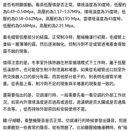
是否有明顯振動。看高低壓值是否正常。環境溫度為30度時，低壓約
為0.49~0.54Mpa，高壓約為1.17~1.37MPa，環境溫度為35度時，低
壓約為0.58~0.62Mpa，高壓約為1.93 Mpa。當環境溫度為43度時，
低壓約為0.68Mpa，高壓約為2.31 Mpa。
看毛細管低壓部分的結霜。正常制冷時，壓縮機運行初期，毛細管上
會結一層薄薄的霜，然后逐漸融化。但制冷劑不足或管道堵塞會導致
霜不融的現象。
值得注意的是，冬季室外換熱器在熱泵循環模式下工作時，屬于低壓
低溫部件，也可能發生制冷劑泄漏和堵塞。如果從毛細管出口到室外
熱交換器入口的部分有霜，而其他部分是干的，則表明毛細管半堵
塞。從表面上看，制冷劑不足的現象與半堵塞的現象是一致的。
還需要指出的是，空調運行時，一般需要先看一看空調的外部工作狀
況，如室內外環境溫度是否過高或過低，過濾網是否太臟或是否通風
不良等。，從而排除外部原因和安裝使用不當。
聽:仔細聽，看整機聲音是否正常。空調運行的時候會發出聲音，但是
如果聽到一些異常的聲音，就有問題了。比如聽壓縮機運轉時，有“嗡