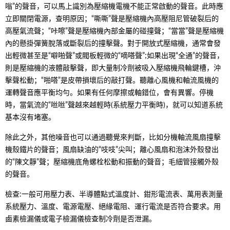
嗡”的聲音，可以馬上識別為壓縮機電機不能正常啟動的聲音。此時應
立即關閉電源，查明原因；“嘶嘶”聲是壓縮機內高壓阻尼管破裂后的
高壓氣流聲；“咔嚓”聲是壓縮機內部金屬的碰撞聲；“當當”聲是壓縮機
內的懸掛彈簧脫落或斷裂后的撞擊聲。對于開放式壓縮機，通常會發
出輕微甚至是“噼啪聲”或閥板輕微的“嘀嗒聲”;如果出現“全通”的聲音，
則是壓縮機的液體敲擊聲，即大量制冷劑被吸入壓縮機飛輪鍵槽，沖
擊聲松動；“啪嗒”是皮帶損壞后的敲打聲。聽離心風機和軸流風機的
運轉聲音應平衡均勻。如果有任何摩擦或軸錯位，會有異響。停機
時，當氣流的“咝咝”聲越來越輕時(系統壓力平衡時)，就可以知道系統
基本沒有堵塞。
除此之外，其他噪音也可以通過聽覺來判斷，比如分機軸流風扇撞擊
機殼鐵片的聲音；風扇缺油的“吱吱”尖叫；離心風扇和泡沫外殼發出
的“陳文靜”聲；壓縮機底角螺栓松動和振動的聲音；毛細管接觸外殼
的聲音。
檢查:一般可用壓力表、半導體點式溫度計、鉗形電流表、萬用表測量
系統壓力、溫度、電源電壓、絕緣電阻、運行電流是否符合要求。用
鹵素檢漏儀或電子檢漏儀檢查制冷劑是否泄漏。