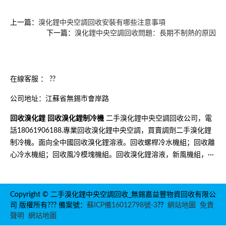
上一篇：
溴化鋰中央空調回收安裝有哪些注意事項
下一篇：
溴化鋰中央空調回收問題：長期不制熱的原因
在線客服 ：
??
公司地址：江蘇省無錫市會岸路
回收溴化鋰
回收溴化鋰制冷機
二手溴化鋰中央空調回收公司，電
話18061906188.專業回收溴化鋰中央空調，買賣調劑二手溴化鋰
制冷機。面向全中國回收溴化鋰溶液。回收螺桿冷水機組；回收離
心冷水機組；回收風冷模塊機組。回收溴化鋰溶液，新風機組，···
Copyright © 二手溴化鋰中央空調回收_無錫嘉益豐物資回收有限公
司 版權所有??? 備案號：
蘇ICP備16012798號-3
??
網站地圖
免責
聲明
網站地圖