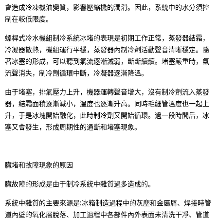
會造成冷凍機油變質，影響壓縮機的潤滑。因此，系統中的水分須控
制在較低限度。
螺桿式冷水機組制冷系統冰堵的表現是初期工作正常，蒸發器結霜，
冷凝器散熱，機組運行平穩，蒸發器內制冷劑活動聲音清晰穩定。隨
著冰塞的形成，可以聽到氣流逐漸減弱，斷斷續續。堵塞嚴重時，氣
流聲消失，制冷劑循環中斷，冷凝器逐漸降溫。
由于堵塞，排氣壓力上升，機器運轉聲音增大，沒有制冷劑流入蒸發
器，結霜面積逐漸減小，溫度也逐漸升高。同時毛細管溫度也一起上
升，于是冰塊開始融化，此時制冷劑又開始循環。過一段時間后，冰
塞又會發生，形成周期性的通斷和堵塞現象。
臟堵和故障現象的原因
臟故障的形成是由于制冷系統中雜質過多造成的。
系統中雜質的主要來源是:冰箱制造過程中的灰塵和金屬屑、焊接時管
道內壁的氧化層脫落、加工過程中各部件內外表面未清洗干凈、管道