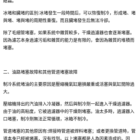
結霜。
冰堵和臟堵的區別:冰堵發生一段時間后，可以恢復制冷，形成堵、堵
與堵、堵與堵的周期性重復。而且臟堵發生后無法冷卻。
除了毛細管堵塞，如果系統中雜質較多，干燥過濾器也會逐漸堵塞。
因為濾芯本身過濾污垢和雜質的能力是有限的，會因為雜質的堆積而
堵塞。
二、油路堵塞故障和其他管道堵塞故障
制冷系統堵油的主要原因是壓縮機氣缸磨損嚴重或活塞與氣缸間隙過
大。
壓縮機排出的汽油排入冷凝器，然后與制冷劑一起進入干燥過濾器。
由于油的高粘度，它被過濾器中的干燥劑堵塞。油太多時，過濾器入
口堵塞，制冷劑無法正常循環，冰箱不制冷。
管道堵塞的其他原因有:焊接時管道被焊料堵塞；或者更換管道時，管
道本身已經被堵塞，沒有找到。以上堵塞都是人為因素造成的。因