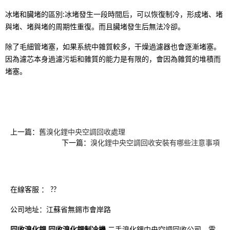
冰堵和臟堵的區別:冰堵發生一段時間后，可以恢復制冷，形成堵、堵
與堵、堵與堵的周期性重復。而且臟堵發生后無法冷卻。
除了毛細管堵塞，如果系統中雜質較多，干燥過濾器也會逐漸堵塞。
因為濾芯本身過濾污垢和雜質的能力是有限的，會因為雜質的堆積而
堵塞。
上一篇：
舊溴化鋰中央空調回收處理
下一篇：
溴化鋰中央空調回收安裝有哪些注意事項
在線客服 ：
??
公司地址：江蘇省無錫市會岸路