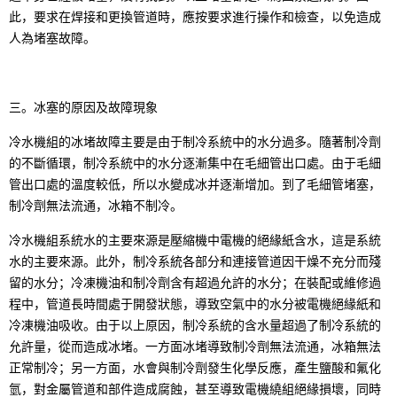
此，要求在焊接和更換管道時，應按要求進行操作和檢查，以免造成
人為堵塞故障。
三。冰塞的原因及故障現象
冷水機組的冰堵故障主要是由于制冷系統中的水分過多。隨著制冷劑
的不斷循環，制冷系統中的水分逐漸集中在毛細管出口處。由于毛細
管出口處的溫度較低，所以水變成冰并逐漸增加。到了毛細管堵塞，
制冷劑無法流通，冰箱不制冷。
冷水機組系統水的主要來源是壓縮機中電機的絕緣紙含水，這是系統
水的主要來源。此外，制冷系統各部分和連接管道因干燥不充分而殘
留的水分；冷凍機油和制冷劑含有超過允許的水分；在裝配或維修過
程中，管道長時間處于開發狀態，導致空氣中的水分被電機絕緣紙和
冷凍機油吸收。由于以上原因，制冷系統的含水量超過了制冷系統的
允許量，從而造成冰堵。一方面冰堵導致制冷劑無法流通，冰箱無法
正常制冷；另一方面，水會與制冷劑發生化學反應，產生鹽酸和氟化
氫，對金屬管道和部件造成腐蝕，甚至導致電機繞組絕緣損壞，同時