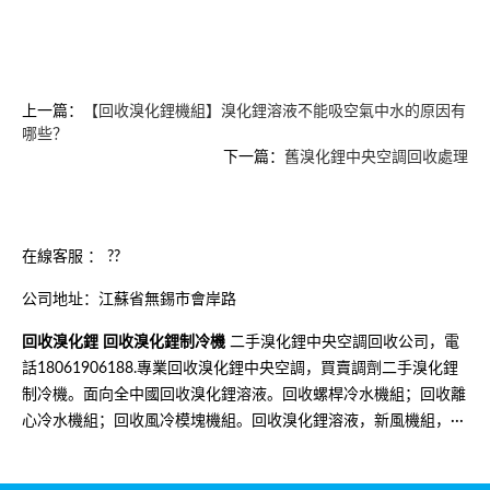
上一篇：
【回收溴化鋰機組】溴化鋰溶液不能吸空氣中水的原因有
哪些？
下一篇：
舊溴化鋰中央空調回收處理
在線客服 ：
??
公司地址：江蘇省無錫市會岸路
回收溴化鋰
回收溴化鋰制冷機
二手溴化鋰中央空調回收公司，電
話18061906188.專業回收溴化鋰中央空調，買賣調劑二手溴化鋰
制冷機。面向全中國回收溴化鋰溶液。回收螺桿冷水機組；回收離
心冷水機組；回收風冷模塊機組。回收溴化鋰溶液，新風機組，···