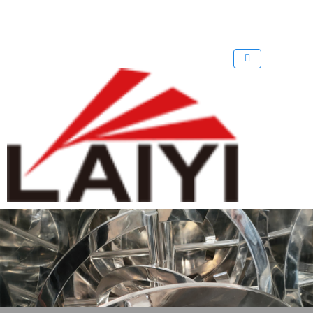
歡迎來到 溴化鋰中央空調回收公司
回收溴化鋰制冷機
回收溴化鋰
網
站！