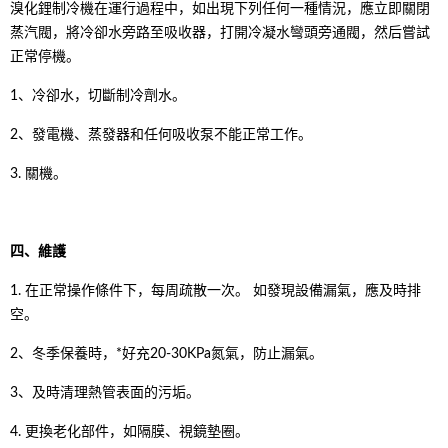
溴化鋰制冷機在運行過程中，如出現下列任何一種情況，應立即關閉
蒸汽閥，將冷卻水旁路至吸收器，打開冷凝水彎頭旁通閥，然后嘗試
正常停機。
1、冷卻水，切斷制冷劑水。
2、發電機、蒸發器和任何吸收泵不能正常工作。
3. 關機。
四、維護
1. 在正常操作條件下，每周疏散一次。 如發現設備漏氣，應及時排
空。
2、冬季保養時，*好充20-30KPa氮氣，防止漏氣。
3、及時清理熱管表面的污垢。
4. 更換老化部件，如隔膜、視鏡墊圈。