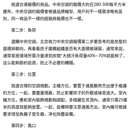
挑選合適報價的商品。中央空調的報價大約在280-500每平方米
擺布，中央空調的報價會根據品牌機型、用戶的不一樣需求略有區
別，同一商品不一樣的經銷商報價也不一樣。
第二步：負荷
選購中央空調。北京格力中央空調報價第二步要思考的是房屋的
面積與朝向，再看看房子圍欄組織是否有大面積玻璃窗，通常來說，
通常家居環境所需冷量達到房間*大總冷負荷量60%—70%就能夠了，
這么能夠節約投資，防止不必要的糟蹋。
第三步：位置
挑選合理的空調規劃。主機方位，要置于通風散熱杰出便于維護
的方位，一起，要盡量隱蔽，防止影響房子的外觀或噪音過大。室內
機方位，應和室內裝飾規劃相調配，多暗藏在吊頂內，通常只需25厘
米的高度就能夠放置。一起，設備時要注意通風杰出，室內機可根據
要求增加負離子發生器，凈化除塵設備。
第四步：風口