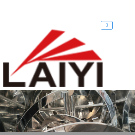
歡迎來到 溴化鋰中央空調回收公司
回收溴化鋰制冷機
回收溴化鋰
網
站！