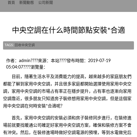
首頁
>>
新聞動態
>>
公司新聞
中央空調在什么時間節點安裝*合適
TAGS:
回收中央空調
作者：admin????來源：本站????發布時間：2019-07-19
05:04:07????瀏覽量：
目前，隨著生活水平及消費能力的提高，越來越多的家庭朋友們
都能了解到家用中央空調，并且很多家庭都開始選擇使用家用中央空
調，家用中央空調的市場占有率正在穩步提升，占有率也逐漸向家用
空調靠近，很多朋友只知道房子裝修想用家用中央空調，但是這個家
用中央空調在何時安裝*合適呢?
首先，家用中央空調的安裝必須和房子裝修同步進行，在裝修進
場前就要找暖通公司確定好家用中央空調方案，確保和裝修方案不會
有沖突。然后，在裝修進場時做好空調電源的預埋，等到水電做完后