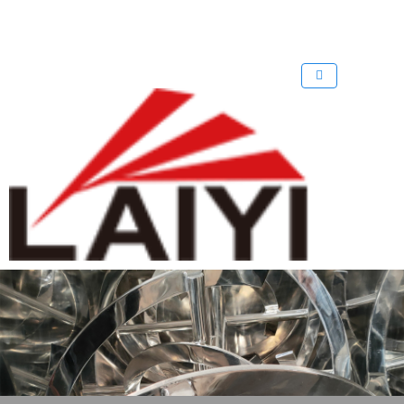
歡迎來到 溴化鋰中央空調回收公司
回收溴化鋰制冷機
回收溴化鋰
網
站！