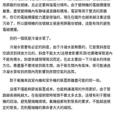
用屏蔽的信號線，且必定要與強電分隔布。由于變頻機的電磁攪擾很
嚴重，盡管變頻機內有靜噪濾波器和橋堆，電容等用于整流的原器
件，但它的電磁攪擾能力還是很強的，現在在國外也越來越注重這個
污染了，所以變頻機的信號線主張是用屏蔽信號線，這能有效的避免
電磁攪擾。
別的一個就是冷凝水管了。
冷凝水管要有必定的斜度，由于冷凝水是無壓的，它是靠斜度從
空調流到排放方位的，斜度不能太大(這樣會影響吊頂)也要確保管道內
不能有積水，斜度依據現場情況而定。在此主要說一下冷凝水的排放
方位，應盡量不要排放到衛生間，由于衛生間內有氣味，很可能通過
冷凝水管吸到房間內而影響到房間空氣的品質。
對于氟機來說室內機和室外機的裝置距離盡可能的短一些。
這樣不僅能夠節省裝置成本，也能夠讓運用的作用更好，由于管
路越長損耗越大。在銜接銅管時彎頭不要太多太急，這樣有利于壓縮
機的回油，避免壓縮機燒壞。氟機組都有對管長的要求，不能超過規
定的管長，否則壓縮機的壽命會大大的縮短。