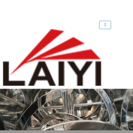
歡迎來到 溴化鋰中央空調回收公司
回收溴化鋰制冷機
回收溴化鋰
網
站！