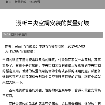
首頁
>>
新聞動態
>>
公司新聞
淺析中央空調安裝的質量好壞
TAGS:
回收中央空調
作者：admin????來源：本站????發布時間：2019-07-03
08:13:38????瀏覽量：
空調的裝置不是電視電腦風扇的購買，付款帶回家就一本萬利，萬事
無憂了。其實不是這樣的，中央空調裝置的質量直接影響到中央空調
的穩定運用，差勁的裝置很可能會帶來各式各樣的運用問題，然而普
通顧客都不太清楚怎樣去判斷中央空調裝置質量的好壞，現在小編就
來教大家一下。
首先能夠從管路的外觀，管路的保溫應平整，管道和電管安置橫
平堅直。
同時電源線的強電和弱電要分隔布，尤其是變頻機，信號線主張