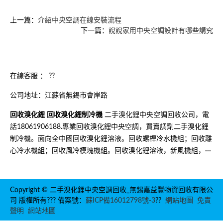
上一篇：
介紹中央空調在線安裝流程
下一篇：
說說家用中央空調設計有哪些講究
在線客服 ：
??
公司地址：江蘇省無錫市會岸路
回收溴化鋰
回收溴化鋰制冷機
二手溴化鋰中央空調回收公司，電
話18061906188.專業回收溴化鋰中央空調，買賣調劑二手溴化鋰
制冷機。面向全中國回收溴化鋰溶液。回收螺桿冷水機組；回收離
心冷水機組；回收風冷模塊機組。回收溴化鋰溶液，新風機組，···
Copyright © 二手溴化鋰中央空調回收_無錫嘉益豐物資回收有限公
司 版權所有??? 備案號：
蘇ICP備16012798號-3
??
網站地圖
免責
聲明
網站地圖