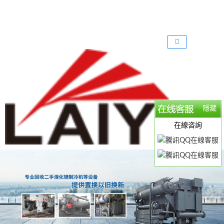
歡迎來到 溴化鋰中央空調回收公司
回收溴化鋰制冷機
回收溴化鋰
網
站！
隱藏
在線咨詢