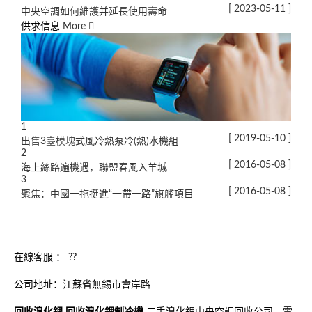
[ 2023-05-11 ]
中央空調如何維護并延長使用壽命
供求信息
More
1
[ 2019-05-10 ]
出售3臺模塊式風冷熱泵冷(熱)水機組
2
[ 2016-05-08 ]
海上絲路遍機遇，聯盟春風入羊城
3
[ 2016-05-08 ]
聚焦：中國一拖挺進“一帶一路”旗艦項目
在線客服 ：
??
公司地址：江蘇省無錫市會岸路