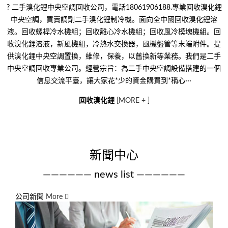
? 二手溴化鋰中央空調回收公司，電話18061906188.專業回收溴化鋰
中央空調，買賣調劑二手溴化鋰制冷機。面向全中國回收溴化鋰溶
液。回收螺桿冷水機組；回收離心冷水機組；回收風冷模塊機組。回
收溴化鋰溶液，新風機組，冷熱水交換器，風機盤管等末端附件。提
供溴化鋰中央空調置換，維修，保養，以舊換新等業務。我們是二手
中央空調回收專業公司。經營宗旨：為二手中央空調設備搭建的一個
信息交流平臺，讓大家花*少的資金購買到*稱心···
回收溴化鋰
[MORE + ]
新聞中心
—————— news list ——————
公司新聞
More